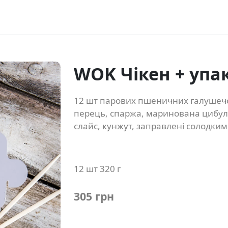
WOK Чікен + упа
12 шт парових пшеничних галушечо
перець, спаржа, маринована цибуль
слайс, кунжут, заправлені солодки
12 шт 320 г
305 грн