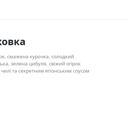
ковка
к, смажена курочка, солодкий
ка, зелена цибуля, свіжий огірок
м чилі та секретним японським соусом