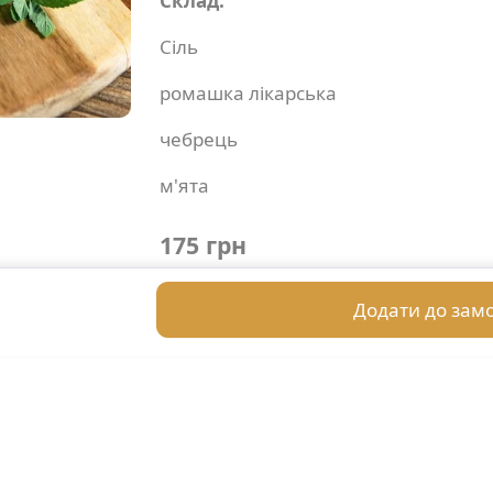
Склад:
Сіль
ромашка лікарська
чебрець
м'ята
175 грн
Додати до зам