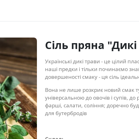
Сіль пряна "Дикі
Українські дикі трави - це цілий п
наші предки і тільки починаємо зна
довершеності смаку - ця сіль ідеаль
Вона не лише розкриє новий смак ту
універсальною до овочів і супів, до 
фарші, салати, соління; доречно бу
для бутербродів