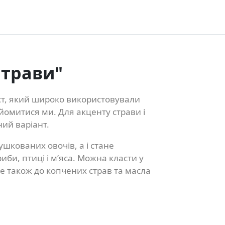
 трави"
ласт, який широко використовували
йомитися ми. Для акценту страви і
ний варіант.
шкованих овочів, а і стане
риби, птиці і м’яса. Можна класти у
де також до копчених страв та масла