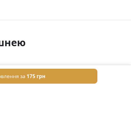
ишнею
овлення за
175 грн