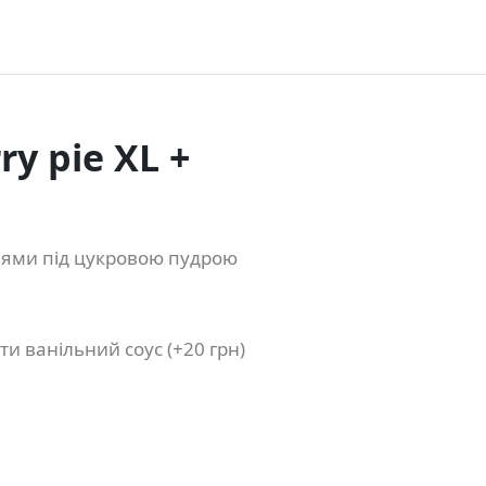
y pie XL +
ишнями під цукровою пудрою
и ванільний соус (+20 грн)