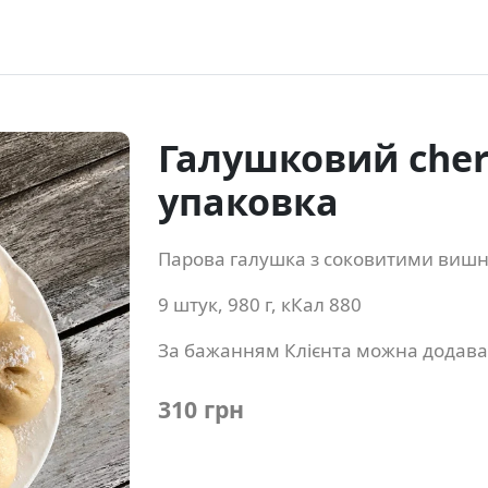
Галушковий cherr
упаковка
Парова галушка з соковитими в
9 штук, 980 г, кКал 880
За бажанням Клієнта можна додават
310 грн