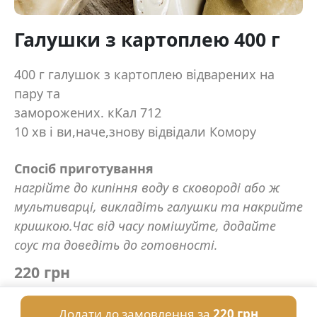
Галушки з картоплею 400 г
400 г галушок з картоплею відварених на
пару та
заморожених. кКал 712
10 хв і ви,наче,знову відвідали Комору
Спосіб приготування
нагрійте до кипіння воду в сковороді або ж
мультиварці, викладіть галушки та накрийте
кришкою.Час від часу помішуйте, додайте
соус та доведіть до готовності
.
220 грн
Додати до замовлення за
220 грн