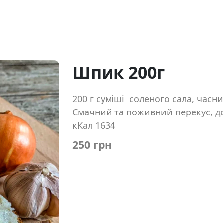
Шпик 200г
200 г суміші соленого сала, часник
Смачний та поживний перекус, д
кКал 1634
250 грн