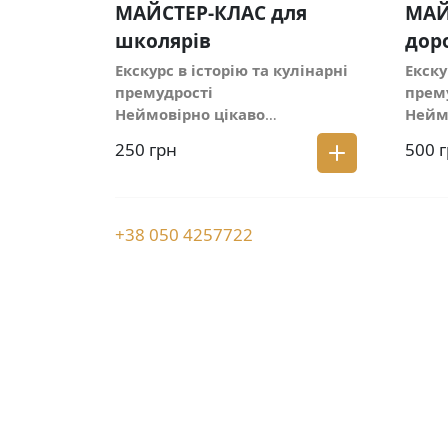
МАЙСТЕР-КЛАС для
МАЙ
школярів
дор
Екскурс в історію та кулінарні
Екску
премудрості
прем
Неймовірно цікаво
Нейм
про
:Технологію виготовлення
про
:
250 грн
500 
борошнаЛегенди та історичні
борош
фактиТехнологію виготовлення
факти
кисляку та кефіру
кисля
Навчитеся:
Замішувати
Навч
+38 050 4257722
галушкове тістоФормувати
галуш
галушкиСтворювати парову
галу
баню
баню
До вартості входить дегустація
До ва
галушок під сметанним соусом з
галуш
курочкою та пакування тіста, що
куроч
вироблене
виро
Кожному гостю
Кожн
видається:
Уніформа, на час
видає
МКПродукти для виготовлення
МКПро