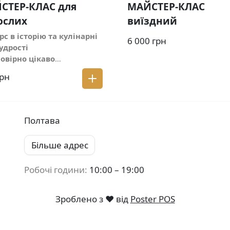
СТЕР-КЛАС для
МАЙСТЕР-КЛАС
ослих
виїздний
рс в історію та кулінарні
6 000 грн
удрості
овірно цікаво
Технологію виготовлення
грн
наЛегенди та історичні
Технологію виготовлення
ку та кефіру
итеся:
Замішувати
Полтава
кове тістоФормувати
шкиСтворювати парову
Більше адрес
ртості входить дегустація
Робочі години:
10:00 – 19:00
ок під сметанним соусом з
кою та пакування тіста, що
блене
Зроблено з ❤️ від
Poster POS
ому гостю
ться:
Уніформа, на час
дукти для виготовлення